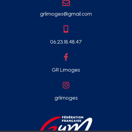
grlimoges@gmail.com
06.23.18.48.47
GR Limoges
grlimoges