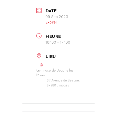
DATE
09 Sep 2023
Expiré!
HEURE
10h00 - 17h00
LIEU
Gymnase de Beaune-les-
Mines
37 Avenue de Beaune,
87280 Limoges